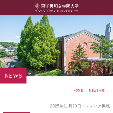
大学概要
学部・学科
キャンパスライフ
留学・国際交流
キャリア・就職
NEWS
研究・社会連携・生涯学習
HOME
NEWS一覧
図書館・施設紹介
2025年11月20日：メディア掲載
大学院