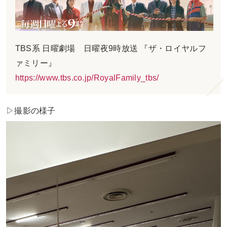
TBS系 日曜劇場 日曜夜9時放送 『ザ・ロイヤルフ
ァミリー』
https://www.tbs.co.jp/RoyalFamily_tbs/
▷撮影の様子