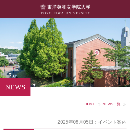
大学概要
学部・学科
キャンパスライフ
留学・国際交流
キャリア・就職
NEWS
研究・社会連携・生涯学習
HOME
NEWS一覧
図書館・施設紹介
2025年08月05日：イベント案内
大学院