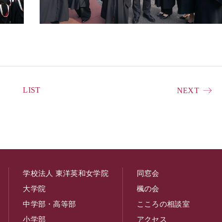
LIST
NEXT
学校法人 東洋英和女学院
同窓会
大学院
楓の会
中学部・高等部
こころの相談室
小学部
アクセス