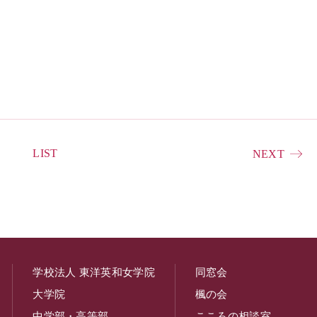
LIST
NEXT
学校法人 東洋英和女学院
同窓会
大学院
楓の会
中学部・高等部
こころの相談室