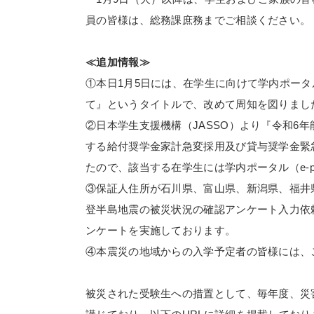
員の皆様は、総務課庶務までご相談ください。
≪追加情報≫
①本日1月5日には、在学生に向けて学内ポータ
て』というタイトルで、改めて周知を図りまし
②日本学生支援機構（JASSO）より『令和6
する給付奨学金家計急変採用及び貸与奨学金緊
たので、該当する在学生には学内ポータル（e-p
③保証人住所が石川県、富山県、新潟県、福井県
登半島地震の被災状況の確認アンケート入力依
ンケートを実施しております。
④本震災の地域からの入学予定者の皆様には、
被災された受験生への措置として、毎年度、災