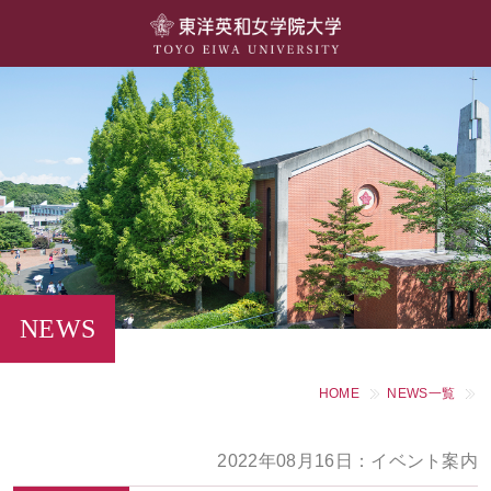
大学概要
学部・学科
キャンパスライフ
留学・国際交流
キャリア・就職
NEWS
研究・社会連携・生涯学習
HOME
NEWS一覧
図書館・施設紹介
2022年08月16日：イベント案内
大学院