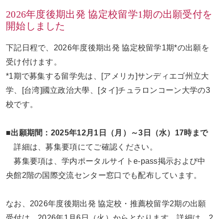
2026年度後期出発 協定校留学1期の出願受付を
開始しました
お問い合わせ
ENGLISH
下記日程で、
2026
年度後期出発 協定校留学
1
期
*
の出願を
受け付けます。
*1
期で募集する留学先は、
[
アメリカ
]
サンディエゴ州立大
学、
[
台湾
]
國立政治大學、
[
タイ
]
チュラロンコーン大学の
3
校です。
■
出願期間：
2025
年
12
月
1
日（月）～
3
日（水）
17
時まで
詳細は、募集要項にてご確認ください。
募集要項は、学内ポータルサイト
e-pass
掲示および中
央館
2
階の国際交流センター窓口でも配布しています。
なお、
2026
年度後期出発 協定校・推薦校留学
2
期の出願
受付は、
2026
年
1
月
6
日（火）からとなります。詳細は、
2