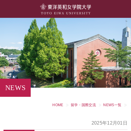
大学概要
学部・学科
キャンパスライフ
留学・国際交流
キャリア・就職
NEWS
研究・社会連携・生涯学習
HOME
留学・国際交流
NEWS一覧
図書館・施設紹介
2025年12月01日
大学院