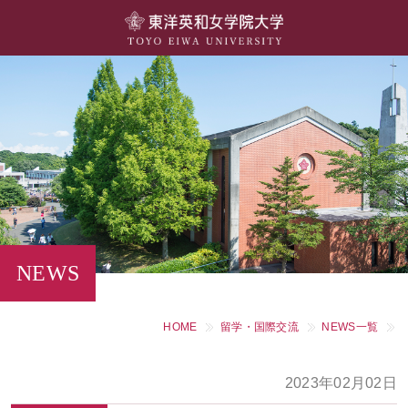
大学概要
学部・学科
キャンパスライフ
留学・国際交流
キャリア・就職
NEWS
研究・社会連携・生涯学習
HOME
留学・国際交流
NEWS一覧
図書館・施設紹介
2023年02月02日
大学院