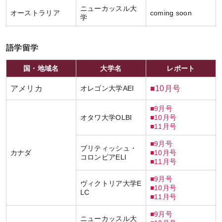
ニューカッスル大
オーストラリア
coming soon
学
語学留学
国・地域名
大学名
レポート
アメリカ
オレゴン大学AEI
■10月号
■9月号
オタワ大学OLBI
■10月号
■11月号
■9月号
ブリティッシュ・
カナダ
■10月号
コロンビアELI
■11月号
■9月号
ヴィクトリア大学E
■10月号
LC
■11月号
■9月号
ニューカッスル大