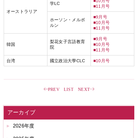
■10月号
学LC
■11月号
オーストラリア
■9月号
ホーソン・メルボ
■10月号
ルン
■11月号
■9月号
梨花女子言語教育
韓国
■10月号
院
■11月号
台湾
國立政治大學CLC
■10月号
PREV
LIST
NEXT
アーカイブ
2026年度