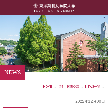
大学概要
学部・学科
キャンパスライフ
留学・国際交流
キャリア・就職
NEWS
研究・社会連携・生涯学習
HOME
留学・国際交流
NEWS一覧
図書館・施設紹介
2022年12月08日
大学院