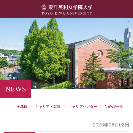
大学概要
学部・学科
キャンパスライフ
留学・国際交流
キャリア・就職
NEWS
研究・社会連携・生涯学習
HOME
キャリア・就職
キャリアセンター
NEWS一覧
図書館・施設紹介
2026年06月02日
大学院