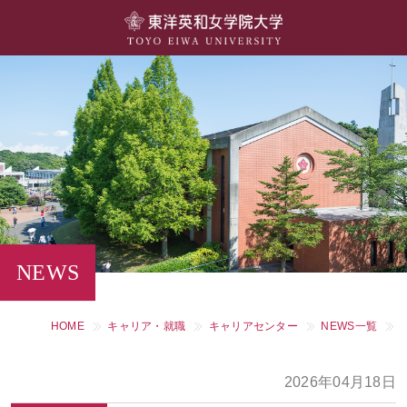
大学概要
学部・学科
キャンパスライフ
留学・国際交流
キャリア・就職
NEWS
研究・社会連携・生涯学習
HOME
キャリア・就職
キャリアセンター
NEWS一覧
図書館・施設紹介
2026年04月18日
大学院