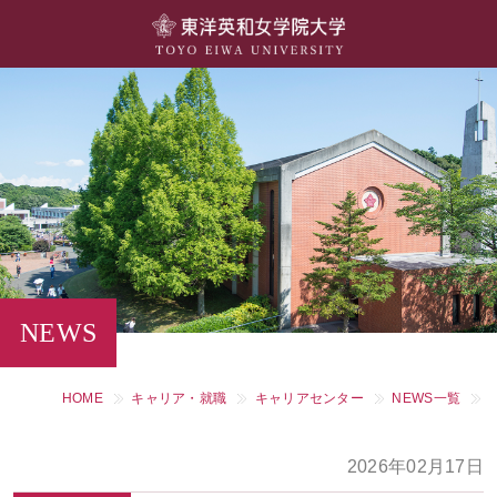
大学概要
学部・学科
キャンパスライフ
留学・国際交流
キャリア・就職
NEWS
研究・社会連携・生涯学習
HOME
キャリア・就職
キャリアセンター
NEWS一覧
図書館・施設紹介
2026年02月17日
大学院