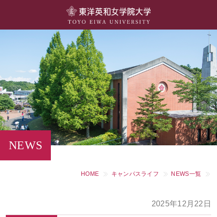
大学概要
学部・学科
キャンパスライフ
留学・国際交流
キャリア・就職
NEWS
研究・社会連携・生涯学習
HOME
キャンパスライフ
NEWS一覧
図書館・施設紹介
2025年12月22日
大学院