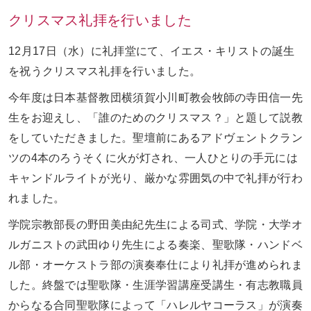
クリスマス礼拝を行いました
お問い合わせ
ENGLISH
12
月
17
日（水）に礼拝堂にて、イエス・キリストの誕生
を祝うクリスマス礼拝を行いました。
今年度は日本基督教団横須賀小川町教会牧師の寺田信一先
生をお迎えし、「誰のためのクリスマス？」と題して説教
をしていただきました。聖壇前にあるアドヴェントクラン
ツの
4
本のろうそくに火が灯され、一人ひとりの手元には
キャンドルライトが光り、厳かな雰囲気の中で礼拝が行わ
れました。
学院宗教部長の野田美由紀先生による司式、学院・大学オ
ルガニストの武田ゆり先生による奏楽、聖歌隊・ハンドベ
ル部・オーケストラ部の演奏奉仕により礼拝が進められま
した。終盤では聖歌隊・生涯学習講座受講生・有志教職員
からなる合同聖歌隊によって「ハレルヤコーラス」が演奏