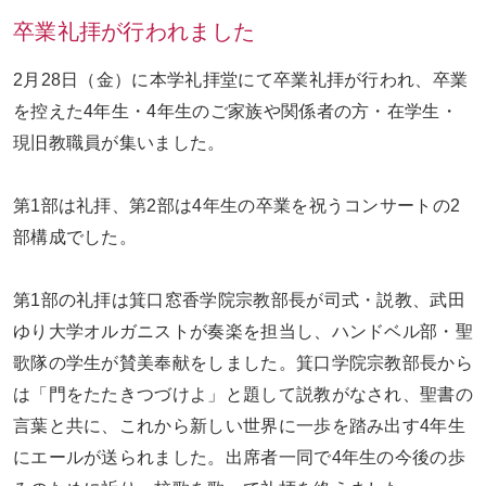
卒業礼拝が行われました
お問い合わせ
ENGLISH
2月28日（金）に本学礼拝堂にて卒業礼拝が行われ、卒業
を控えた4年生・4年生のご家族や関係者の方・在学生・
現旧教職員が集いました。
第1部は礼拝、第2部は4年生の卒業を祝うコンサートの2
部構成でした。
第1部の礼拝は箕口窓香学院宗教部長が司式・説教、武田
ゆり大学オルガニストが奏楽を担当し、ハンドベル部・聖
歌隊の学生が賛美奉献をしました。箕口学院宗教部長から
は「門をたたきつづけよ」と題して説教がなされ、聖書の
言葉と共に、これから新しい世界に一歩を踏み出す4年生
にエールが送られました。出席者一同で4年生の今後の歩