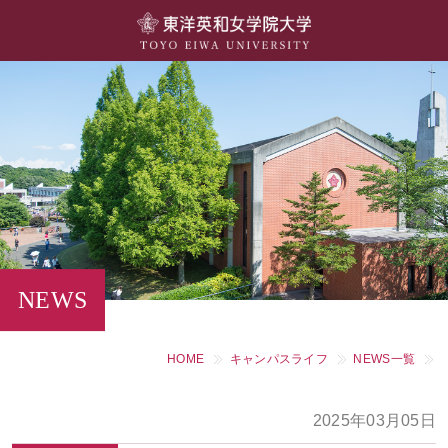
大学概要
学部・学科
キャンパスライフ
留学・国際交流
キャリア・就職
NEWS
研究・社会連携・生涯学習
HOME
キャンパスライフ
NEWS一覧
図書館・施設紹介
2025年03月05日
大学院