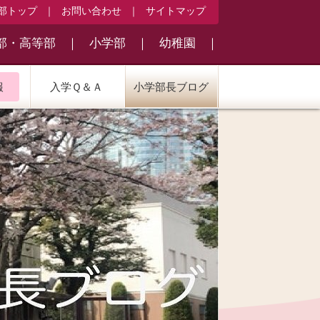
部トップ
｜
お問い合わせ
｜
サイトマップ
部・高等部
｜
小学部
｜
幼稚園
｜
報
入学Ｑ＆Ａ
小学部長ブログ