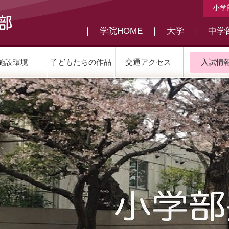
小学
｜
学院HOME
｜
大学
｜
中学
施設環境
子どもたちの作品
交通アクセス
入試情