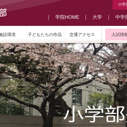
小学
｜
学院HOME
｜
大学
｜
中学
施設環境
子どもたちの作品
交通アクセス
入試情