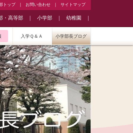
部トップ
｜
お問い合わせ
｜
サイトマップ
部・高等部
｜
小学部
｜
幼稚園
｜
報
入学Ｑ＆Ａ
小学部長ブログ