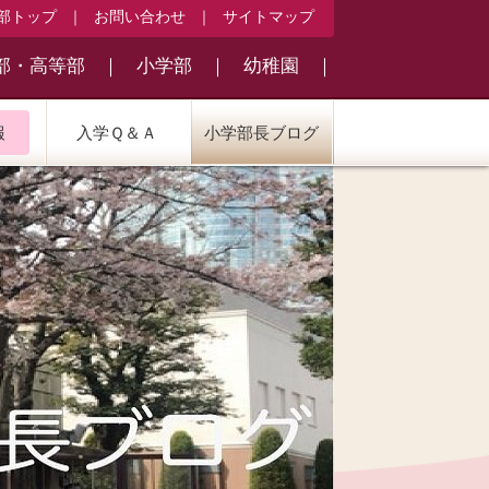
部トップ
｜
お問い合わせ
｜
サイトマップ
部・高等部
｜
小学部
｜
幼稚園
｜
報
入学Ｑ＆Ａ
小学部長ブログ