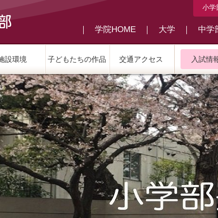
小学
｜
学院HOME
｜
大学
｜
中学
施設環境
子どもたちの作品
交通アクセス
入試情