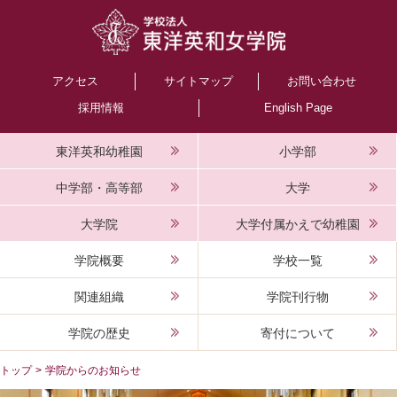
アクセス
サイトマップ
お問い合わせ
採用情報
English Page
東洋英和幼稚園
小学部
中学部・高等部
大学
大学院
大学付属かえで幼稚園
学院概要
学校一覧
関連組織
学院刊行物
学院の歴史
寄付について
トップ
>
学院からのお知らせ