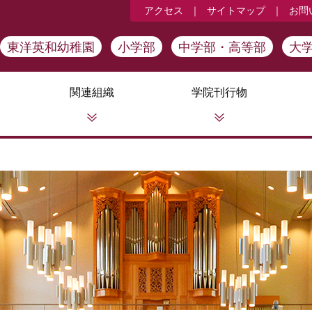
アクセス
｜
サイトマップ
｜
お問
東洋英和幼稚園
小学部
中学部・高等部
大
関連組織
学院刊行物