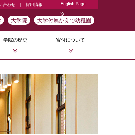
English Page
い合わせ
｜
採用情報
学
大学院
大学付属かえで幼稚園
学院の歴史
寄付について