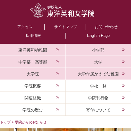
アクセス
サイトマップ
お問い合わせ
採用情報
English Page
東洋英和幼稚園
小学部
中学部・高等部
大学
大学院
大学付属かえで幼稚園
学院概要
学校一覧
関連組織
学院刊行物
学院の歴史
寄付について
トップ
>
学院からのお知らせ