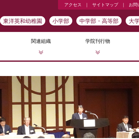
アクセス
｜
サイトマップ
｜
お問
東洋英和幼稚園
小学部
中学部・高等部
大
関連組織
学院刊行物