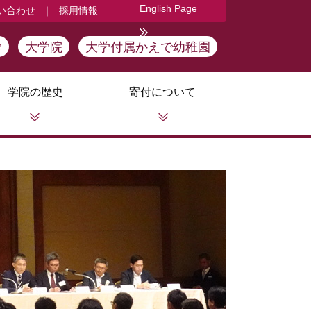
English Page
い合わせ
｜
採用情報
学
大学院
大学付属かえで幼稚園
学院の歴史
寄付について