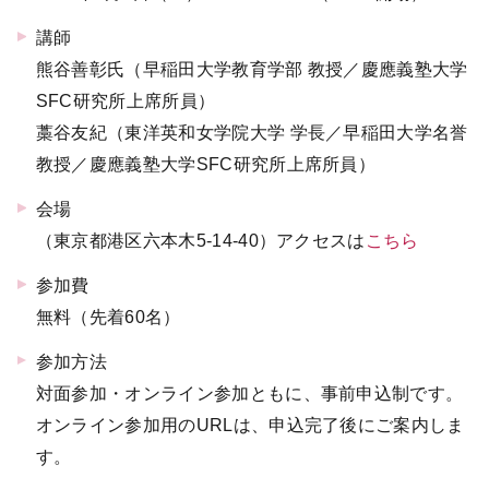
講師
熊谷善彰氏（早稲田大学教育学部 教授／慶應義塾大学
SFC研究所上席所員）
藁谷友紀（東洋英和女学院大学 学長／早稲田大学名誉
教授／慶應義塾大学SFC研究所上席所員）
会場
（東京都港区六本木5-14-40）アクセスは
こちら
参加費
無料（先着60名）
参加方法
対面参加・オンライン参加ともに、事前申込制です。
オンライン参加用のURLは、申込完了後にご案内しま
す。