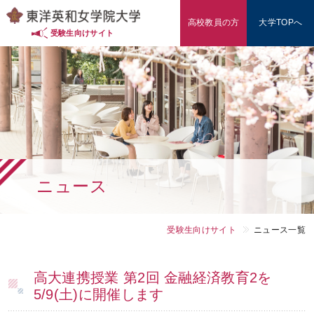
高校教員の方
大学TOPへ
入試情報（東洋英和の多様な入試）
受験生向けサイト
入試対策・データ
学費・奨学金
学部・学科
ニュース
東洋英和を知る
オープンキャンパス
受験生向けサイト
ニュース一覧
高校教員の方
高大連携授業 第2回 金融経済教育2を
5/9(土)に開催します