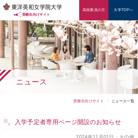
高校教員の方
大学TOPへ
入試情報（東洋英和の多様な入試）
受験生向けサイト
入試対策・データ
学費・奨学金
学部・学科
ニュース
東洋英和を知る
オープンキャンパス
受験生向けサイト
ニュース一覧
高校教員の方
入学予定者専用ページ開設のお知らせ
2024年11月01日：その他