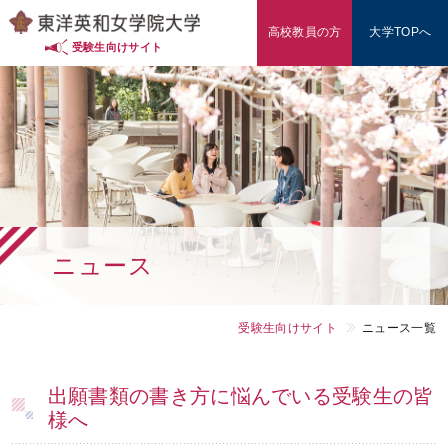
高校教員の方
大学TOPへ
入試情報（東洋英和の多様な入試）
受験生向けサイト
入試対策・データ
学費・奨学金
学部・学科
ニュース
東洋英和を知る
オープンキャンパス
受験生向けサイト
ニュース一覧
高校教員の方
出願書類の書き方に悩んでいる受験生の皆
様へ