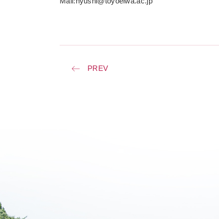
Mail:nyushi@toyoeiwa.ac.jp
PREV