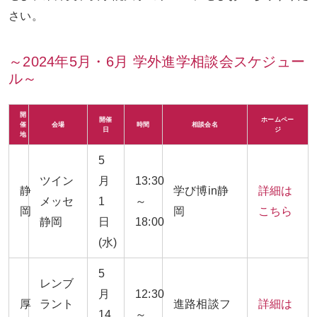
さい。
～2024年5月・6月 学外進学相談会スケジュー
ル～
開
開催
ホームペー
催
会場
時間
相談会名
日
ジ
地
5
ツイン
月
13:30
静
学び博in静
詳細は
メッセ
1
～
岡
岡
こちら
静岡
日
18:00
(水
)
5
レンブ
月
12:30
厚
ラント
進路相談フ
詳細は
14
～