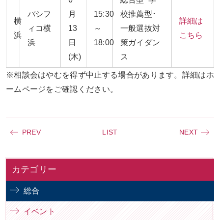
パシフ
月
15:30
校推薦型･
横
詳細は
ィコ横
13
～
一般選抜対
浜
こちら
浜
日
18:00
策ガイダン
(木)
ス
※相談会はやむを得ず中止する場合があります。詳細はホ
ームページをご確認ください。
PREV
LIST
NEXT
カテゴリー
総合
イベント