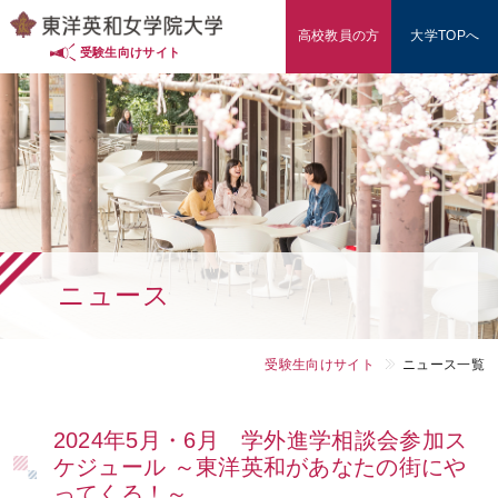
高校教員の方
大学TOPへ
入試情報（東洋英和の多様な入試）
受験生向けサイト
入試対策・データ
学費・奨学金
学部・学科
ニュース
東洋英和を知る
オープンキャンパス
受験生向けサイト
ニュース一覧
高校教員の方
2024年5月・6月 学外進学相談会参加ス
ケジュール ～東洋英和があなたの街にや
ってくる！～