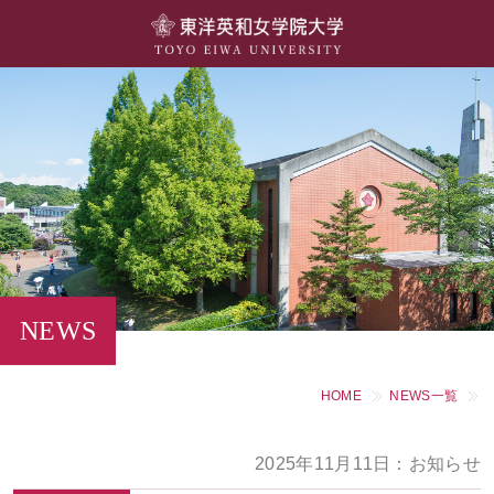
大学概要
学部・学科
キャンパスライフ
留学・国際交流
キャリア・就職
NEWS
研究・社会連携・生涯学習
HOME
NEWS一覧
図書館・施設紹介
2025年11月11日：お知らせ
大学院