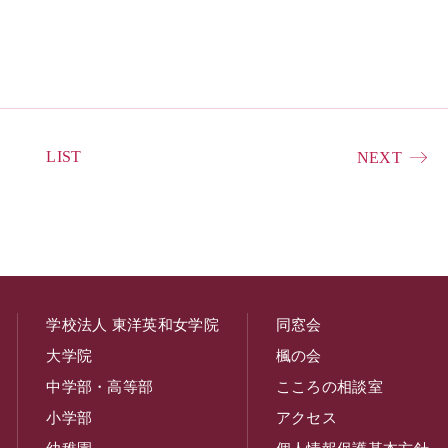
LIST
NEXT
学校法人 東洋英和女学院
同窓会
大学院
楓の会
中学部・高等部
こころの相談室
小学部
アクセス