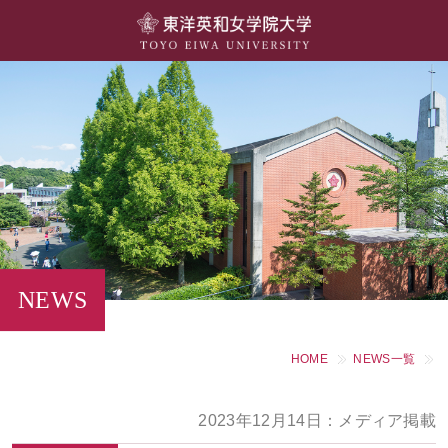
大学概要
学部・学科
キャンパスライフ
留学・国際交流
キャリア・就職
NEWS
研究・社会連携・生涯学習
HOME
NEWS一覧
図書館・施設紹介
2023年12月14日：メディア掲載
大学院