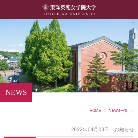
大学概要
学部・学科
キャンパスライフ
留学・国際交流
キャリア・就職
NEWS
研究・社会連携・生涯学習
HOME
NEWS一覧
図書館・施設紹介
2022年04月08日：お知らせ
大学院