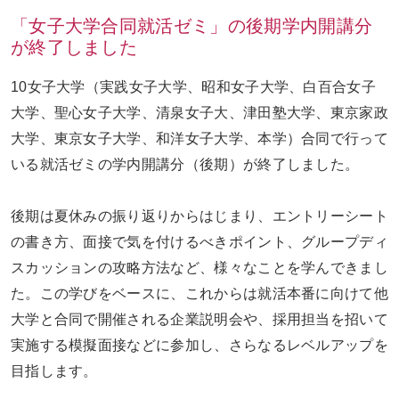
「女子大学合同就活ゼミ」の後期学内開講分
が終了しました
お問い合わせ
ENGLISH
10女子大学（実践⼥⼦⼤学、昭和⼥⼦⼤学、白百合女子
大学、聖⼼⼥⼦⼤学、清泉女子大、津⽥塾⼤学、東京家政
⼤学、東京⼥⼦⼤学、和洋⼥⼦⼤学、本学）合同で行って
いる就活ゼミの学内開講分（後期）が終了しました。
後期は夏休みの振り返りからはじまり、エントリーシート
の書き方、面接で気を付けるべきポイント、グループディ
スカッションの攻略方法など、様々なことを学んできまし
た。この学びをベースに、これからは就活本番に向けて他
大学と合同で開催される企業説明会や、採用担当を招いて
実施する模擬面接などに参加し、さらなるレベルアップを
目指します。