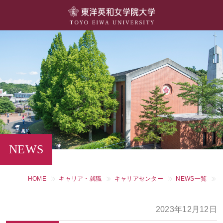
大学概要
学部・学科
キャンパスライフ
留学・国際交流
キャリア・就職
NEWS
研究・社会連携・生涯学習
HOME
キャリア・就職
キャリアセンター
NEWS一覧
図書館・施設紹介
2023年12月12日
大学院