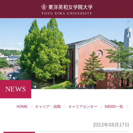
大学概要
学部・学科
キャンパスライフ
留学・国際交流
キャリア・就職
NEWS
研究・社会連携・生涯学習
HOME
キャリア・就職
キャリアセンター
NEWS一覧
図書館・施設紹介
2022年08月17日
大学院