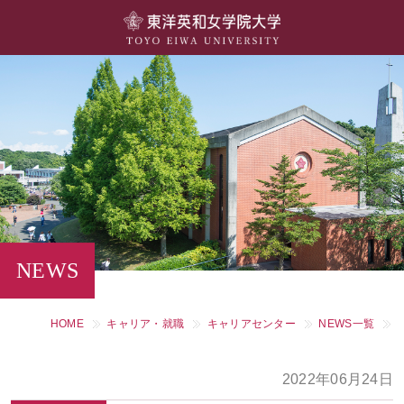
大学概要
学部・学科
キャンパスライフ
留学・国際交流
キャリア・就職
NEWS
研究・社会連携・生涯学習
HOME
キャリア・就職
キャリアセンター
NEWS一覧
図書館・施設紹介
2022年06月24日
大学院