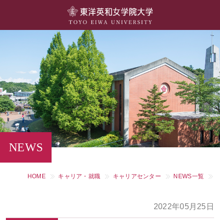
大学概要
学部・学科
キャンパスライフ
留学・国際交流
キャリア・就職
NEWS
研究・社会連携・生涯学習
HOME
キャリア・就職
キャリアセンター
NEWS一覧
図書館・施設紹介
2022年05月25日
大学院