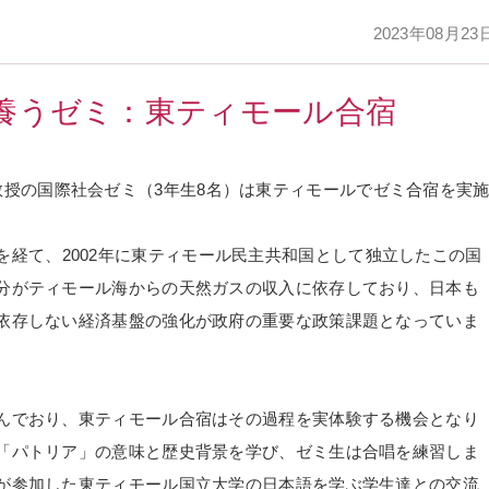
2023年08月23
養うゼミ：東ティモール合宿
教授の国際社会ゼミ（
3
年生
8
名）は東ティモールでゼミ合宿を実
を経て、
2002
年に東ティモール民主共和国として独立したこの国
分がティモール海からの天然ガスの収入に依存しており、日本も
依存しない経済基盤の強化が政府の重要な政策課題となっていま
んでおり、東ティモール合宿はその過程を実体験する機会となり
「パトリア」の意味と歴史背景を学び、ゼミ生は合唱を練習しま
が参加した東ティモール国立大学の日本語を学ぶ学生達との交流