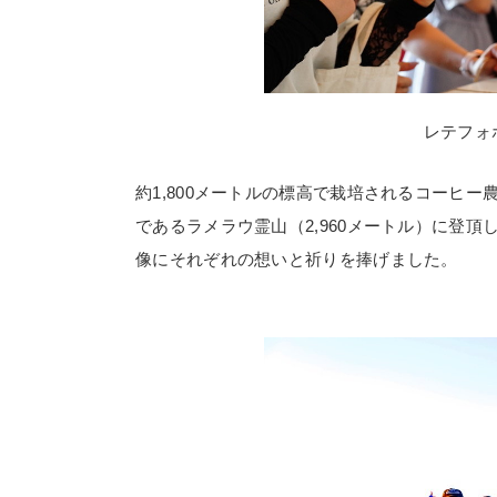
レテフォ
約
1,800
メートルの標高で栽培されるコーヒー
であるラメラウ霊山（
2,960
メートル）に登頂
像にそれぞれの想いと祈りを捧げました。