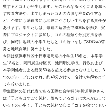
費するとゴミが発生します。そのためなるべくゴミを減ら
す製造方法や、出てしまったゴミの適切な廃棄の仕方な
ど、企業にも消費者にも地球にやさしい生活をする責任が
あります。学生たちは、毎週の勉強会でSDGsを学び、実
際にプロジェクトに参加し、ゴミの種類や分別方法を学
び、同時に地域の小学生たちとゴミ拾いをしてSDGsの啓
発と地域貢献に努めました。
今回は横浜市緑区十日市場周辺の小学生16名と、本学学
生18名と、岡田展生緑区長、池田明史学長、行政および
本学関係者による総勢50名を超える参加となりました。3
つのグループに分かれ、約40分かけて、合計で約5kgのゴ
ミを拾いました。
学生団体の初代代表である国際社会学科3年川瀬華鈴さん
は「子どもはすごく純粋。落ちているゴミは大人が出して
いるものが多く、子どもの純粋な心に『ゴミを捨ててもい