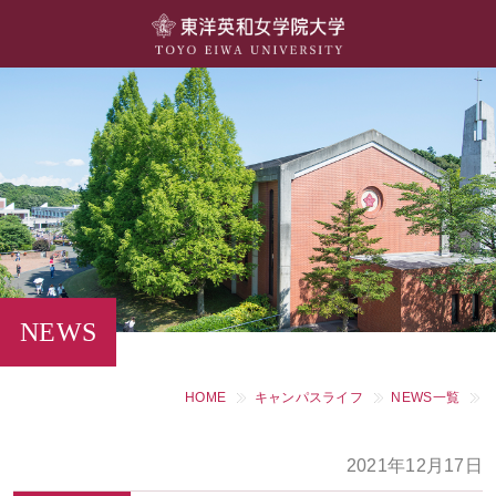
大学概要
学部・学科
キャンパスライフ
留学・国際交流
キャリア・就職
NEWS
研究・社会連携・生涯学習
HOME
キャンパスライフ
NEWS一覧
図書館・施設紹介
2021年12月17日
大学院