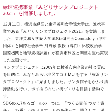
緑区連携事業『みどりサンタプロジェクト
2021』を開催しました。
お問い合わせ
ENGLISH
12月11日、横浜市緑区と東洋英和女学院大学は、連携事
業である『みどりサンタプロジェクト2021』を実施しま
した。東洋英和女学院大学SDGs研究会Comradery（学生
団体）と国際社会学部 河野毅 教授（専門：比較政治学、
国際機関と地球規模課題）が横浜市緑区と調整を重ね実現
した企画です。
サンタプロジェクトは2009年に横浜市内企業の社会貢献
を目的に、みなとみらい地区でゴミ拾いをする『横浜サン
タプロジェクト』に始まりました。サンタ帽子をかぶり清
掃活動を行い、ポイ捨てのない街づくりを目指す活動で
す。
SDGsの17あるゴールの一つに、「つくる責任 つかう責
任」（12番）があります。ものを作って、購入して、消