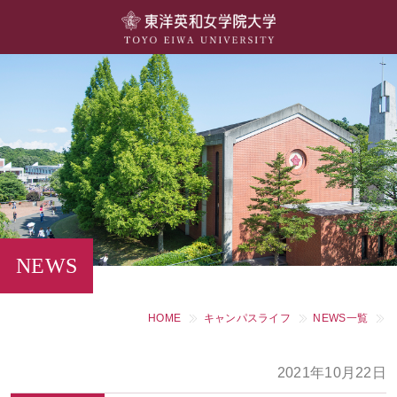
大学概要
学部・学科
キャンパスライフ
留学・国際交流
キャリア・就職
NEWS
研究・社会連携・生涯学習
HOME
キャンパスライフ
NEWS一覧
図書館・施設紹介
2021年10月22日
大学院