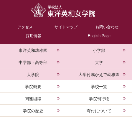
アクセス
サイトマップ
お問い合わせ
採用情報
English Page
東洋英和幼稚園
小学部
中学部・高等部
大学
大学院
大学付属かえで幼稚園
学院概要
学校一覧
関連組織
学院刊行物
学院の歴史
寄付について