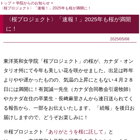
トップ
>
学院からのお知らせ
>
〈桜プロジェクト〉「速報！」2025年も桜が満開に！
〈桜プロジェクト〉「速報！」2025年も桜が満開
に！
2025/05/08
東洋英和女学院「桜プロジェクト」の桜が、カナダ・オン
タリオ州にて今年も美しい花を咲かせました。出足は昨年
よりやや遅かったものの、気温の上昇にともない４月２８
日には満開に！有賀誠一先生（カナダ合同教会引退牧師）
やカナダ在住の卒業生・長﨑麻里さんから連日送られてく
る報告から、一部をお伝えいたします。 「続報」を後日お
届けしますので、どうぞお楽しみに！
※桜プロジェクト「
ありがとうを桜に託して
」と