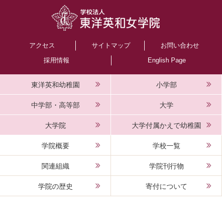
アクセス
サイトマップ
お問い合わせ
採用情報
English Page
東洋英和幼稚園
小学部
中学部・高等部
大学
大学院
大学付属かえで幼稚園
学院概要
学校一覧
関連組織
学院刊行物
学院の歴史
寄付について