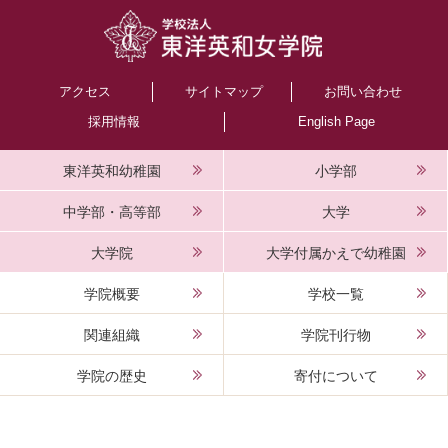
アクセス
サイトマップ
お問い合わせ
採用情報
English Page
東洋英和幼稚園
小学部
中学部・高等部
大学
大学院
大学付属かえで幼稚園
学院概要
学校一覧
関連組織
学院刊行物
学院の歴史
寄付について