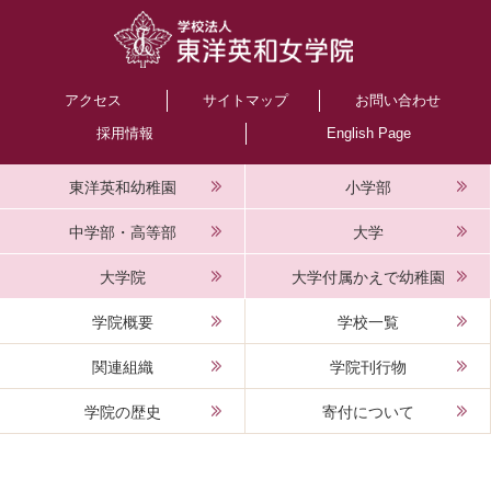
アクセス
サイトマップ
お問い合わせ
採用情報
English Page
東洋英和幼稚園
小学部
中学部・高等部
大学
大学院
大学付属かえで幼稚園
学院概要
学校一覧
関連組織
学院刊行物
学院の歴史
寄付について