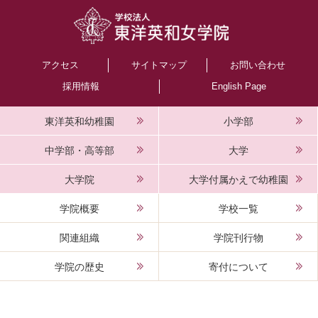
アクセス
サイトマップ
お問い合わせ
採用情報
English Page
東洋英和幼稚園
小学部
中学部・高等部
大学
大学院
大学付属かえで幼稚園
学院概要
学校一覧
関連組織
学院刊行物
学院の歴史
寄付について