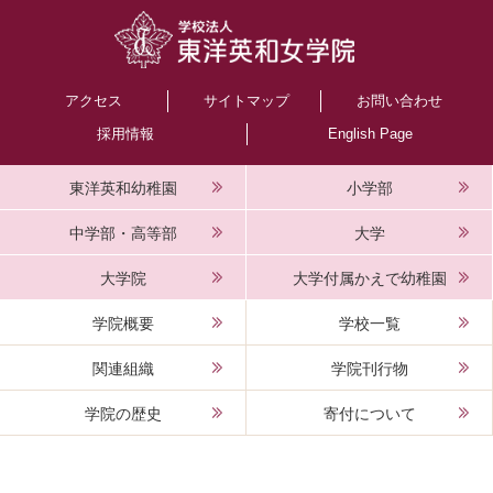
アクセス
サイトマップ
お問い合わせ
採用情報
English Page
東洋英和幼稚園
小学部
中学部・高等部
大学
大学院
大学付属かえで幼稚園
学院概要
学校一覧
関連組織
学院刊行物
学院の歴史
寄付について