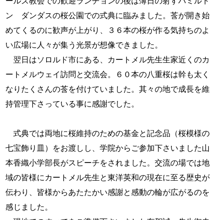
ールズ教会での歓迎ランチョンの後は薄日の射すハミルト
ン ダンダスの桜公園での式典に臨みました。莟が開き始
めてくるのに歓声が上がり、３６本の桜が作る気持ちのよ
い広場に人々が集う光景が想像できました。
翌日はソロルド市にある、カートメル先生生家近くのカ
ートメルウェイ訪問と交流会。６０本の八重桜は幹も太く
なりたくさんの莟を付けていました。其々の地で成長を維
持管理下さっている事に感謝でした。
式典では両地に桜維持のための基金と記念品（桜模様の
七宝飾り皿）をお渡しし、学院からご参加下さいました山
本香織小学部長がスピーチをされました。交流の場では地
域の皆様にカートメル先生と東洋英和の現在に至る歴史が
伝わり、皆様からあたたかい感謝と感動の輪が広がるのを
感じました。