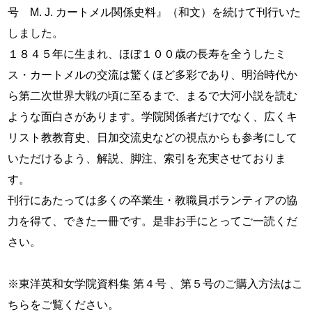
号
M. J.
カートメル関係史料』（和文）を続けて刊行いた
しました。
１８４５年に生まれ、ほぼ１００
歳の長寿を全うしたミ
ス・カートメルの交流は驚くほど多彩であり、明治時代か
ら第二次世界大戦の頃に至るまで、まるで大河小説を読む
ような面白さがあります。学院関係者だけでなく、広くキ
リスト教教育史、日加交流史などの視点からも参考にして
いただけるよう、解説、脚注、索引を充実させておりま
す。
刊行にあたっては多くの卒業生・教職員ボランティアの協
力を得て、できた一冊です。是非お手にとってご一読くだ
さい。
※東洋英和女学院資料集 第４
号 、第
５
号のご購入方法はこ
ちらをご覧ください。