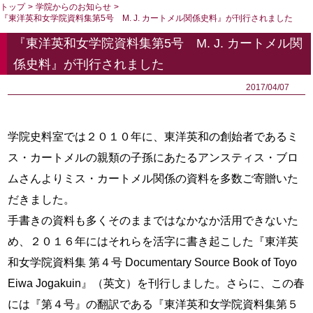
トップ
>
学院からのお知らせ
>
『東洋英和女学院資料集第5号 M. J. カートメル関係史料』が刊行されました
『東洋英和女学院資料集第5号 M. J. カートメル関
係史料』が刊行されました
2017/04/07
学院史料室では２０１０
年に、東洋英和の創始者であるミ
ス・カートメルの親類の子孫にあたるアンスティス・ブロ
ムさんよりミス・カートメル関係の資料を多数ご寄贈いた
だきました。
手書きの資料も多くそのままではなかなか活用できないた
め、２０１６
年にはそれらを活字に書き起こした『東洋英
和女学院資料集 第４
号
Documentary Source Book of Toyo
Eiwa Jogakuin
』（英文）を刊行しました。さらに、この春
には『第４
号』の翻訳である『東洋英和女学院資料集第５