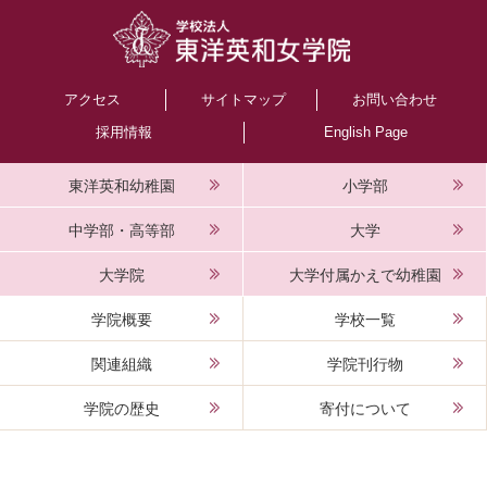
アクセス
サイトマップ
お問い合わせ
採用情報
English Page
東洋英和幼稚園
小学部
中学部・高等部
大学
大学院
大学付属かえで幼稚園
学院概要
学校一覧
関連組織
学院刊行物
学院の歴史
寄付について