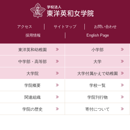
アクセス
サイトマップ
お問い合わせ
採用情報
English Page
東洋英和幼稚園
小学部
中学部・高等部
大学
大学院
大学付属かえで幼稚園
学院概要
学校一覧
関連組織
学院刊行物
学院の歴史
寄付について