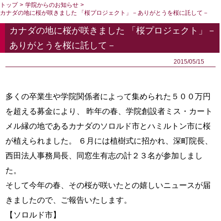
トップ
>
学院からのお知らせ
>
カナダの地に桜が咲きました 「桜プロジェクト」－ありがとうを桜に託して－
カナダの地に桜が咲きました 「桜プロジェクト」－
ありがとうを桜に託して－
2015/05/15
多くの卒業生や学院関係者によって集められた５００万円
を超える募金により、 昨年の春、学院創設者ミス・カート
メル縁の地であるカナダのソロルド市とハミルトン市に桜
が植えられました。 ６月には植樹式に招かれ、深町院長、
西田法人事務局長、同窓生有志の計２３名が参加しまし
た。
そして今年の春、その桜が咲いたとの嬉しいニュースが届
きましたので、ご報告いたします。
【ソロルド市】